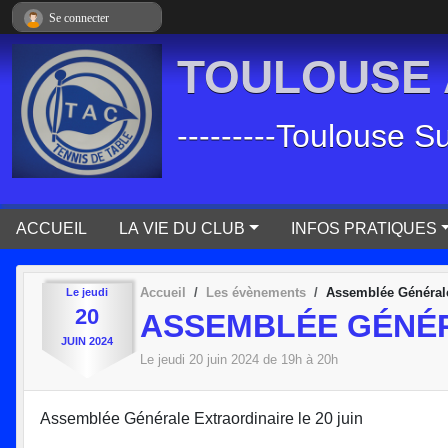
Panneau de gestion des cookies
Se connecter
TOULOUSE A
---------Toulouse S
ACCUEIL
LA VIE DU CLUB
INFOS PRATIQUES
Accueil
Les évènements
Assemblée Générale
Le
jeudi
20
ASSEMBLÉE GÉNÉ
JUIN
2024
Le
jeudi
20
juin
2024
de 19h à 20h
Assemblée Générale Extraordinaire le 20 juin