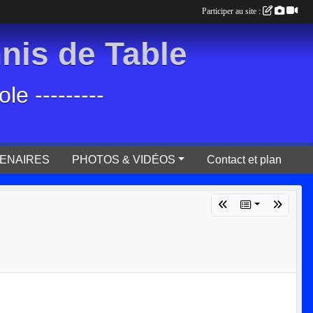
Participer au site :
is de Table
e ---------
ENAIRES
PHOTOS & VIDÉOS
Contact et plan