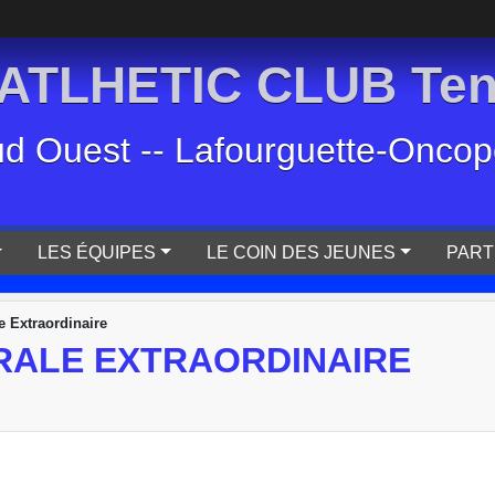
TLHETIC CLUB Tenn
ud Ouest -- Lafourguette-Oncopol
LES ÉQUIPES
LE COIN DES JEUNES
PART
 Extraordinaire
RALE EXTRAORDINAIRE