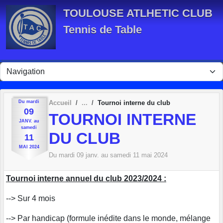
Panneau de gestion des cookies
TOULOUSE ATLHETIC CLUB
Tennis de Table
Du
mardi
Accueil
Tournoi interne du club
09
TOURNOI INTERNE
JANV.
au
samedi
DU CLUB
11
MAI
2024
Du
mardi
09
janv.
au
samedi
11
mai
2024
Tournoi interne annuel du club 2023/2024 :
--> Sur 4 mois
--> Par handicap (formule inédite dans le monde, mélange