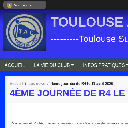
Panneau de gestion des cookies
Se connecter
TOULOUSE A
---------Toulouse S
ACCUEIL
LA VIE DU CLUB
INFOS PRATIQUES
Accueil
Les news
4ème journée de R4 le 11 avril 2026
4ÈME JOURNÉE DE R4 LE 1
Pour le prochain double, nous nous préparerons avant la rencontre (et pas après comme 