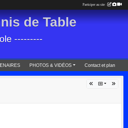
Participer au site :
is de Table
e ---------
ENAIRES
PHOTOS & VIDÉOS
Contact et plan