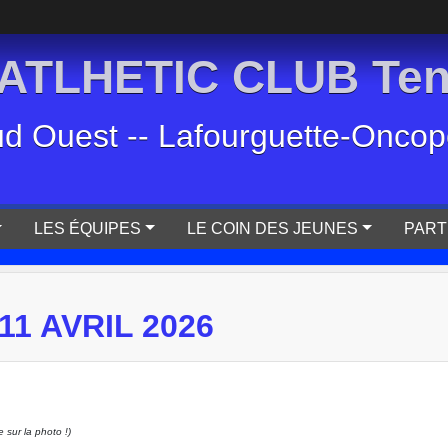
TLHETIC CLUB Tenn
ud Ouest -- Lafourguette-Oncopol
LES ÉQUIPES
LE COIN DES JEUNES
PART
1 AVRIL 2026
sur la photo !)