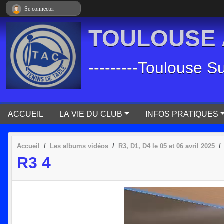
Panneau de gestion des cookies
Se connecter
TOULOUSE A
---------Toulouse S
ACCUEIL
LA VIE DU CLUB
INFOS PRATIQUES
Accueil
Les albums vidéos
R3, D1, D4 le 05 et 06 avril 2025
R3 4