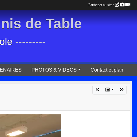
Participer au site :
is de Table
e ---------
ENAIRES
PHOTOS & VIDÉOS
Contact et plan