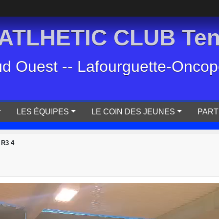
TLHETIC CLUB Tenn
ud Ouest -- Lafourguette-Oncopol
LES ÉQUIPES
LE COIN DES JEUNES
PART
R3 4