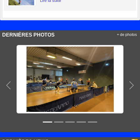
Lire la suite
DERNIÈRES PHOTOS
+ de photos
Précedent
Sui