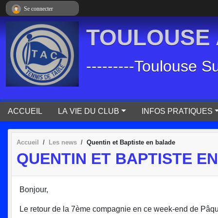
Panneau de gestion des cookies
Se connecter
TOULOUSE A
---------Toulouse S
ACCUEIL
LA VIE DU CLUB
INFOS PRATIQUES
Accueil
Les news
Quentin et Baptiste en balade
QUENTIN ET BAPTISTE E
Bonjour,
Le retour de la 7ème compagnie en ce week-end de Pâques. I