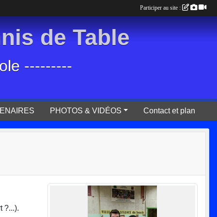
Participer au site :
is de Table
e ---------
ENAIRES
PHOTOS & VIDÉOS
Contact et plan
?...).