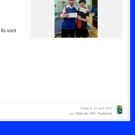
Ils vont
Publié le
10 avril 2023
par
Step-du-TAC-Toulouse