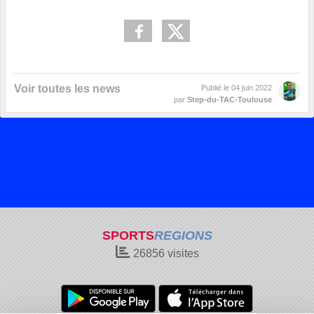
Voir toutes les news
Publié le
04 juin 2022
par
Step-du-TAC-Toulouse
SPORTS
REGIONS
26856
visites