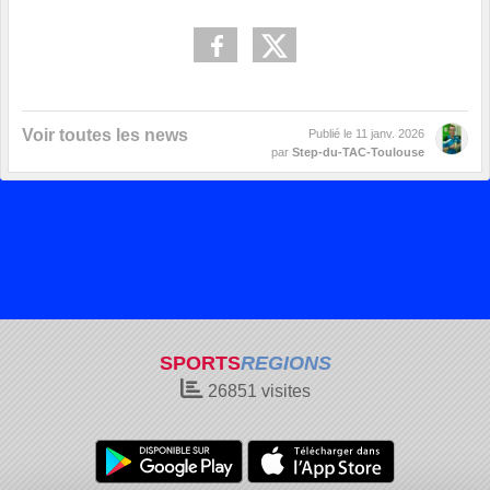
Voir toutes les news
Publié le
11 janv. 2026
par
Step-du-TAC-Toulouse
SPORTS
REGIONS
26851
visites