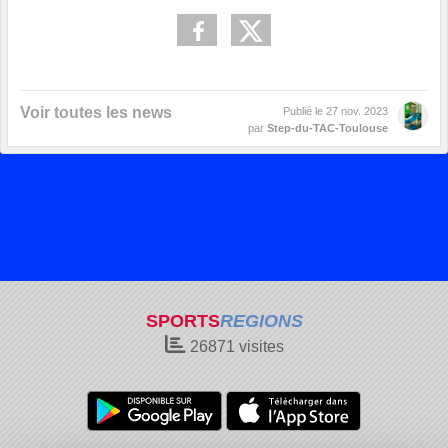
Voir toutes les news
Publié le
27 nov. 2023
par
Step-du-TAC-Toulouse
SPORTS
REGIONS
26871
visites