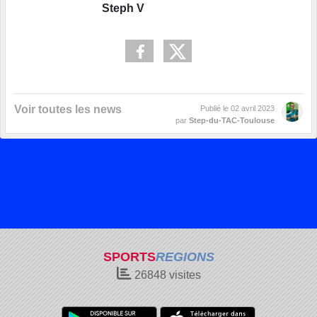
Steph V
Voir toutes les news
Publié le
02 avril 2023
par
Step-du-TAC-Toulouse
SPORTS
REGIONS
26848
visites